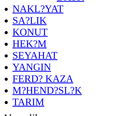
NAKL?YAT
SA?LIK
KONUT
HEK?M
SEYAHAT
YANGIN
FERD? KAZA
M?HEND?SL?K
TARIM