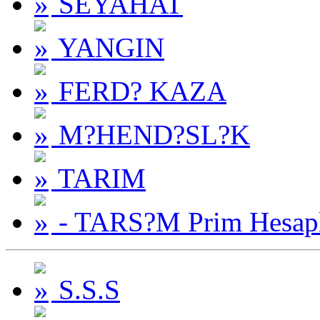
SEYAHAT
YANGIN
FERD? KAZA
M?HEND?SL?K
TARIM
- TARS?M Prim Hesap
S.S.S