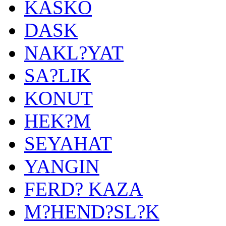
KASKO
DASK
NAKL?YAT
SA?LIK
KONUT
HEK?M
SEYAHAT
YANGIN
FERD? KAZA
M?HEND?SL?K