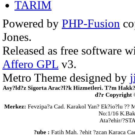
TARIM
Powered by
PHP-Fusion
co
Jones.
Released as free software w
Affero GPL
v3.
Metro Theme designed by
j
Asy?ld?z Sigorta Arac?l?k Hizmetleri. T?m Hakk?
d?r Copyright 
Merkez:
Fevzipa?a Cad. Karakol Yan? Ek?io?lu ?? 
No:1/16 K.Bak
Ata?ehir/?S
?ube :
Fatih Mah. ?ehit ?zcan Karaca Ca