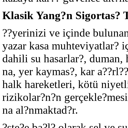
Klasik Yang?n Sigortas? 
??yerinizi ve içinde buluna
yazar kasa muhteviyatlar? i
dahili su hasarlar?, duman, h
na, yer kaymas?, kar a??rl??
halk hareketleri, kötü niyetl
rizikolar?n?n gerçekle?mesi
na al?nmaktad?r.
?ste?e ba?l? olarak sel ve 