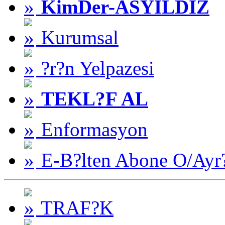
KimDer-ASYILDIZ
Kurumsal
?r?n Yelpazesi
TEKL?F AL
Enformasyon
E-B?lten Abone O/Ayr
TRAF?K