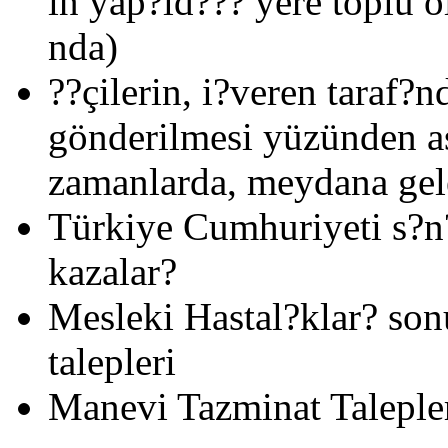
in yap?ld??? yere toplu ol
nda)
??çilerin, i?veren taraf?n
gönderilmesi yüzünden a
zamanlarda, meydana gele
Türkiye Cumhuriyeti s?n
kazalar?
Mesleki Hastal?klar? son
talepleri
Manevi Tazminat Taleple