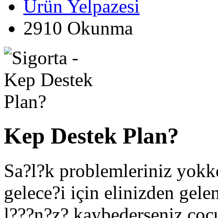
Ürün Yelpazesi
2910 Okunma
Kep Destek Plan?
Sa?l?k problemleriniz yokk
gelece?i için elinizden gele
l???n?z? kaybederseniz çocu