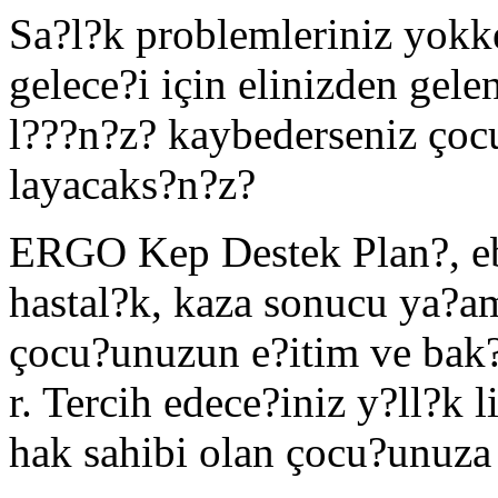
Sa?l?k problemleriniz yokk
gelece?i için elinizden gele
l???n?z? kaybederseniz çocu
layacaks?n?z?
ERGO Kep Destek Plan?, ebe
hastal?k, kaza sonucu ya?am
çocu?unuzun e?itim ve bak?
r. Tercih edece?iniz y?ll?k 
hak sahibi olan çocu?unuza 