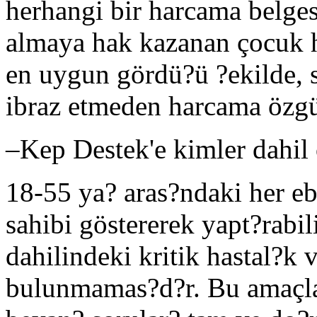
herhangi bir harcama belge
almaya hak kazanan çocuk h
en uygun gördü?ü ?ekilde, s
ibraz etmeden harcama özgü
–
Kep Destek'e kimler dahil 
18-55 ya? aras?ndaki her e
sahibi göstererek yapt?rabi
dahilindeki kritik hastal?k 
bulunmamas?d?r. Bu amaçla;