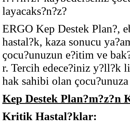
layacaks?n?z?
ERGO Kep Destek Plan?, ebe
hastal?k, kaza sonucu ya?am
çocu?unuzun e?itim ve bak?
r. Tercih edece?iniz y?ll?k 
hak sahibi olan çocu?unuza 
Kep Destek Plan?m?z?n 
Kritik Hastal?klar: