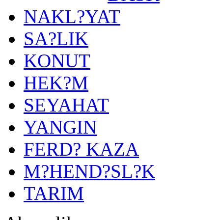
NAKL?YAT
SA?LIK
KONUT
HEK?M
SEYAHAT
YANGIN
FERD? KAZA
M?HEND?SL?K
TARIM