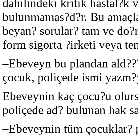
dahilindeki kritik hastal?k 
bulunmamas?d?r. Bu amaçla;
beyan? sorular? tam ve do?r
form sigorta ?irketi veya te
–
Ebeveyn bu plandan ald???
çocuk, poliçede ismi yazm?
Ebeveynin kaç çocu?u olurs
poliçede ad? bulunan hak sa
–
Ebeveynin tüm çocuklar? p