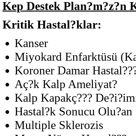
Kep Destek Plan?m?z?n 
Kritik Hastal?klar:
Kanser
Miyokard Enfarktüsü (Ka
Koroner Damar Hastal??
Aç?k Kalp Ameliyat?
Kalp Kapakç??? De?i?im
Hastal?k Sonucu Olu?an 
Multiple Sklerozis