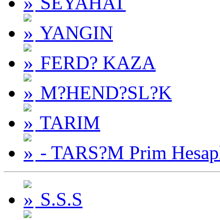
SEYAHAT
YANGIN
FERD? KAZA
M?HEND?SL?K
TARIM
- TARS?M Prim Hesap
S.S.S