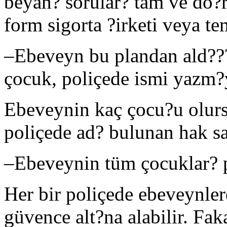
beyan? sorular? tam ve do?r
form sigorta ?irketi veya te
–
Ebeveyn bu plandan ald???
çocuk, poliçede ismi yazm?
Ebeveynin kaç çocu?u olurs
poliçede ad? bulunan hak sa
–
Ebeveynin tüm çocuklar? p
Her bir poliçede ebeveynler
güvence alt?na alabilir. Fak