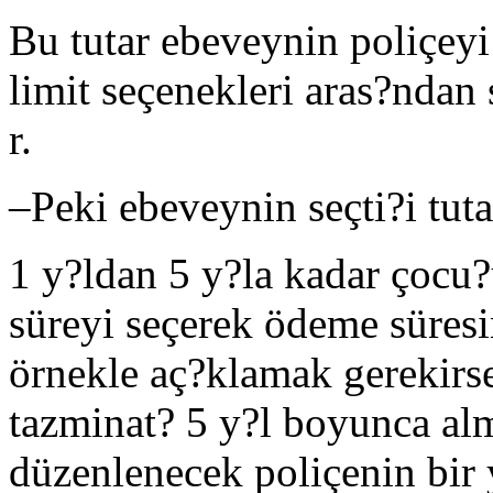
Bu tutar ebeveynin poliçeyi
limit seçenekleri aras?ndan 
r.
–
Peki ebeveynin seçti?i tut
1 y?ldan 5 y?la kadar çocu
süreyi seçerek ödeme süresin
örnekle aç?klamak gerekir
tazminat? 5 y?l boyunca al
düzenlenecek poliçenin bir 