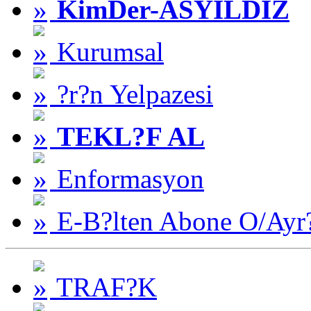
KimDer-ASYILDIZ
Kurumsal
?r?n Yelpazesi
TEKL?F AL
Enformasyon
E-B?lten Abone O/Ayr
TRAF?K