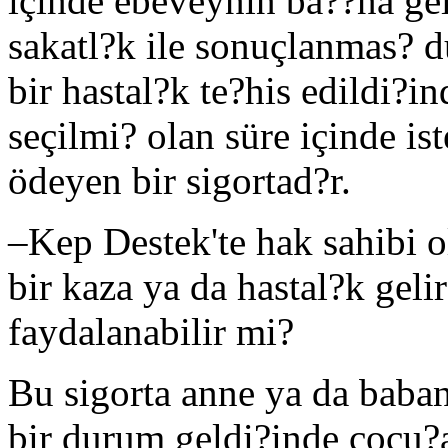
içinde ebeveynin ba??na ge
sakatl?k ile sonuçlanmas? 
bir hastal?k te?his edildi?i
seçilmi? olan süre içinde is
ödeyen bir sigortad?r.
–
Kep Destek'te hak sahibi o
bir kaza ya da hastal?k gel
faydalanabilir mi?
Bu sigorta anne ya da baba
bir durum geldi?inde çocu?