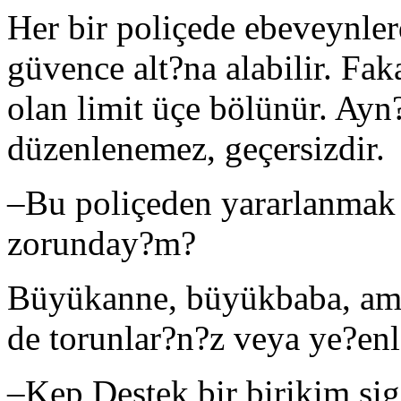
Her bir poliçede ebeveynler
güvence alt?na alabilir. Fak
olan limit üçe bölünür. Ayn?
düzenlenemez, geçersizdir.
–
Bu poliçeden yararlanmak
zorunday?m?
Büyükanne, büyükbaba, amca,
de torunlar?n?z veya ye?enle
–
Kep Destek bir birikim si