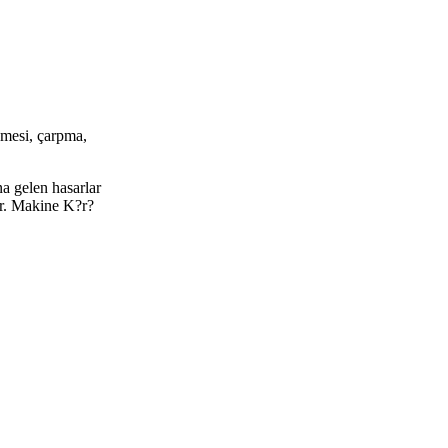
?mesi, çarpma,
a gelen hasarlar
?r. Makine K?r?