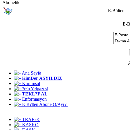
Abonelik
E-Bülten
E-B
A
Ana Sayfa
KimDer-ASYILDIZ
Kurumsal
?r?n Yelpazesi
TEKL?F AL
Enformasyon
E-B?lten Abone O/Ayr?l
TRAF?K
KASKO
DASK