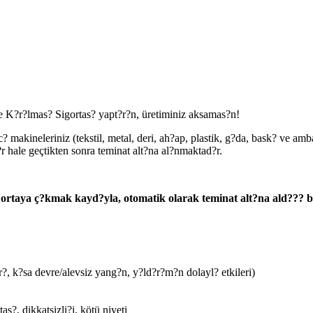
ne K?r?lmas? Sigortas? yapt?r?n, üretiminiz aksamas?n!
makineleriniz (tekstil, metal, deri, ah?ap, plastik, g?da, bask? ve amba
 hale geçtikten sonra teminat alt?na al?nmaktad?r.
ortaya ç?kmak kayd?yla, otomatik olarak teminat alt?na ald??? ba
r?, k?sa devre/alevsiz yang?n, y?ld?r?m?n dolayl? etkileri)
s?, dikkatsizli?i, kötü niyeti