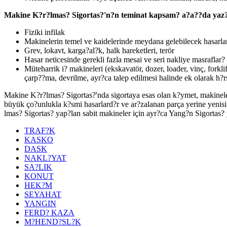
Makine K?r?lmas? Sigortas?'n?n teminat kapsam? a?a??da yaz?l? 
Fiziki infilak
Makinelerin temel ve kaidelerinde meydana gelebilecek hasarla
Grev, lokavt, karga?al?k, halk hareketleri, terör
Hasar neticesinde gerekli fazla mesai ve seri nakliye masraflar?
Müteharrik i? makineleri (ekskavatör, dozer, loader, vinç, forkl
çarp??ma, devrilme, ayr?ca talep edilmesi halinde ek olarak h?r
Makine K?r?lmas? Sigortas?'nda sigortaya esas olan k?ymet, makinele
büyük ço?unlukla k?smi hasarlard?r ve ar?zalanan parça yerine yenis
lmas? Sigortas? yap?lan sabit makineler için ayr?ca Yang?n Sigortas?
TRAF?K
KASKO
DASK
NAKL?YAT
SA?LIK
KONUT
HEK?M
SEYAHAT
YANGIN
FERD? KAZA
M?HEND?SL?K