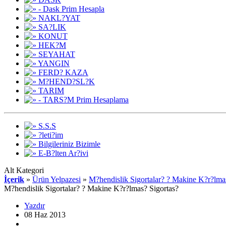
- Dask Prim Hesapla
NAKL?YAT
SA?LIK
KONUT
HEK?M
SEYAHAT
YANGIN
FERD? KAZA
M?HEND?SL?K
TARIM
- TARS?M Prim Hesaplama
S.S.S
?leti?im
Bilgileriniz Bizimle
E-B?lten Ar?ivi
Alt Kategori
İçerik
»
Ürün Yelpazesi
»
M?hendislik Sigortalar? ? Makine K?r?lma
M?hendislik Sigortalar? ? Makine K?r?lmas? Sigortas?
Yazdır
08 Haz 2013