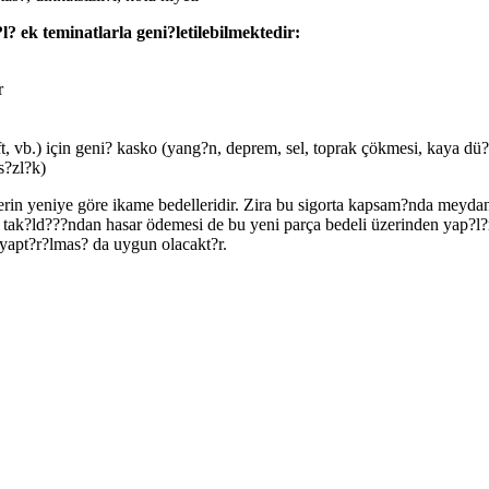
ek teminatlarla geni?letilebilmektedir:
r
ift, vb.) için geni? kasko (yang?n, deprem, sel, toprak çökmesi, kaya dü
s?zl?k)
rin yeniye göre ikame bedelleridir. Zira bu sigorta kapsam?nda meydan
i tak?ld???ndan hasar ödemesi de bu yeni parça bedeli üzerinden yap?l
 yapt?r?lmas? da uygun olacakt?r.