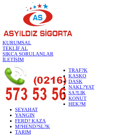
KURUMSAL
TEKLİF AL
SIKÇA SORULANLAR
İLETİŞİM
TRAF?K
KASKO
DASK
NAKL?YAT
SA?LIK
KONUT
HEK?M
SEYAHAT
YANGIN
FERD? KAZA
M?HEND?SL?K
TARIM