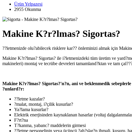
Ürün Yelpazesi
2955 Okunma
Makine K?r?lmas? Sigortas?
??letmenizde olu?abilecek risklere kar?? önleminizi almak için Maki
Makine K?r?lmas? Sigortas? ile i?letmenizdeki tüm üretim ve yard?mc? 
makineleri) montaj ve tecrübe devreleri tamamland?ktan ve tam çal???r
Makine K?r?lmas? Sigortas?'n?n, ani ve beklenmedik sebeplerle 
?unlard?r:
??letme kazalar?
?malat, montaj, i?çilik kusurlar?
Ya?lama kusurlar?
Elektrik enerjisinden kaynaklanan hasarlar (voltaj dalgalanmala
F?rt?na
T?kanma, yabanc? maddelerin girmesi
??letme personelinin veya üçüncü ?ah?slar?n ihmali, kusuru, hata