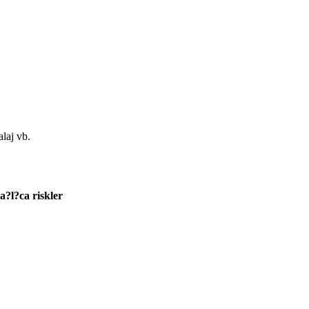
laj vb.
?l?ca riskler