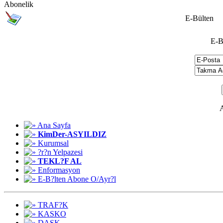
Abonelik
E-Bülten
E-B
A
Ana Sayfa
KimDer-ASYILDIZ
Kurumsal
?r?n Yelpazesi
TEKL?F AL
Enformasyon
E-B?lten Abone O/Ayr?l
TRAF?K
KASKO
DASK