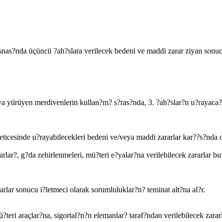
eri esnas?nda üçüncü ?ah?slara verilecek bedeni ve maddi zarar ziyan sonuc
eya yürüyen merdivenlerin kullan?m? s?ras?nda, 3. ?ah?slar?n u?rayaca?
eticesinde u?rayabilecekleri bedeni ve/veya maddi zararlar kar??s?nda o
ar?, g?da zehirlenmeleri, mü?teri e?yalar?na verilebilecek zararlar bu 
rlar sonucu i?letmeci olarak sorumluluklar?n? teminat alt?na al?r.
eri araçlar?na, sigortal?n?n elemanlar? taraf?ndan verilebilecek zararl