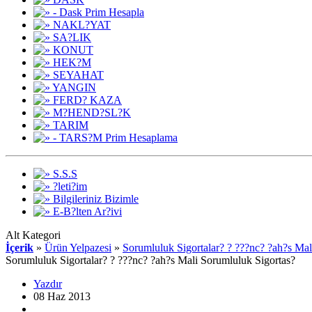
- Dask Prim Hesapla
NAKL?YAT
SA?LIK
KONUT
HEK?M
SEYAHAT
YANGIN
FERD? KAZA
M?HEND?SL?K
TARIM
- TARS?M Prim Hesaplama
S.S.S
?leti?im
Bilgileriniz Bizimle
E-B?lten Ar?ivi
Alt Kategori
İçerik
»
Ürün Yelpazesi
»
Sorumluluk Sigortalar? ? ???nc? ?ah?s Mal
Sorumluluk Sigortalar? ? ???nc? ?ah?s Mali Sorumluluk Sigortas?
Yazdır
08 Haz 2013