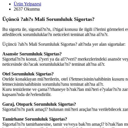
Ürün Yelpazesi
2637 Okunma
Üçüncü ?ah?s Mali Sorumluluk Sigortas?
Bu sigorta ile, sigortal?n?n, i?tigal konusu ile ilgili i?lerini görmel
atfedilecek sorumluluklar?n neticeleri teminat alt?na al?n?r.
Üçüncü ?ah?s Mali Sorumluluk Sigortas? alt?nda yer alan sigortalar:
Asansör Sorumluluk Sigortas?
Sigortal?n?n konut, i?yeri ya da al??veri? merkezlerindeki asansör v
neticesinde do?acak sorumluluklar?n? teminat alt?na al?r.
Otel Sorumluluk Sigortas?
Otelde konaklayan mü?terilerin, otel i?letmecisinin/sahibinin kusuru n
letmecisinin/sahibinin sorumlulu?unu teminat alt?na al?r.
Kuru temizleme ve çama??rhaneye b?rak?lan mü?teri e?yalar?n?n zararl
kapsam?nda de?erlendirilir.
Garaj, Otopark Sorumluluk Sigortas?
Sigortal?n?n park amaçl? bulunan mü?teri araçlar?na verilebilecek zara
Tamirhane Sorumluluk Sigortas?
Sigortal?n?n tamirhanesine, tamir ve/veya bak?m amaçl? b?rak?lan mü?t