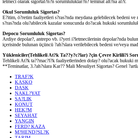
letmeci olarak sigortal?n?n sorumluluklar?n? teminat alt?na al?r.
Okul Sorumluluk Sigortas?
E?itim, ö?retim faaliyetleri s?ras?nda meydana gelebilecek bedeni ve ma
s?ras?nda olu?abilecek kazalar sonucunda do?acak hukuki sorumlulukl
Depocu Sorumluluk Sigortas?
Ardiye depolar?, antrepo vb. i?yeri i?letmecilerinin depolar?nda bulu
içerisinde bulunan üçüncü ?ah?slara verilebilecek bedeni ve/veya maddi
Yükleniciler(Tehlikeli At?k Ta??y?c?lar) ?çin Çevre Kirlili?i So
Tehlikeli At?k ta??mac?l?k faaliyetlerinden dolay? olu?acak hukuki mal
**Teminatlar, 3.?ah?slara Kar?? Mali Mesuliyet Sigortas? Genel ?art
TRAF?K
KASKO
DASK
NAKL?YAT
SA?LIK
KONUT
HEK?M
SEYAHAT
YANGIN
FERD? KAZA
M?HEND?SL?K
TARIM