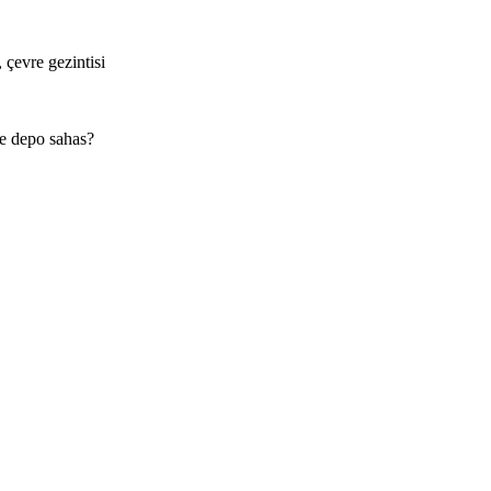
 çevre gezintisi
le depo sahas?