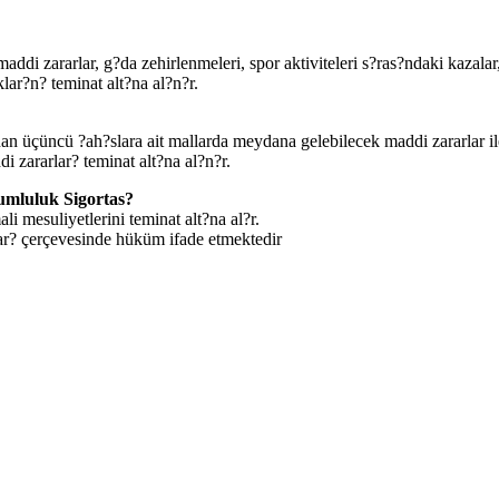
ddi zararlar, g?da zehirlenmeleri, spor aktiviteleri s?ras?ndaki kazalar,
ar?n? teminat alt?na al?n?r.
nan üçüncü ?ah?slara ait mallarda meydana gelebilecek maddi zararlar i
 zararlar? teminat alt?na al?n?r.
rumluluk Sigortas?
i mesuliyetlerini teminat alt?na al?r.
lar? çerçevesinde hüküm ifade etmektedir