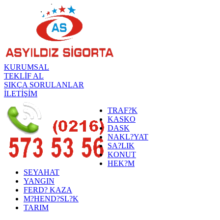
KURUMSAL
TEKLİF AL
SIKÇA SORULANLAR
İLETİŞİM
TRAF?K
KASKO
DASK
NAKL?YAT
SA?LIK
KONUT
HEK?M
SEYAHAT
YANGIN
FERD? KAZA
M?HEND?SL?K
TARIM